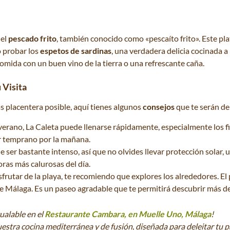
 el
pescado frito
, también conocido como «pescaíto frito». Este pla
o probar los
espetos de sardinas
, una verdadera delicia cocinada a l
omida con un buen vino de la tierra o una refrescante caña.
 Visita
s placentera posible, aquí tienes algunos
consejos
que te serán de 
verano, La Caleta puede llenarse rápidamente, especialmente los f
ar temprano por la mañana.
e ser bastante intenso, así que no olvides llevar protección solar,
ras más calurosas del día.
frutar de la playa, te recomiendo que explores los alrededores. El
 de Málaga. Es un paseo agradable que te permitirá descubrir más de
ualable en el
Restaurante Cambara, en Muelle Uno, Málaga
!
estra cocina mediterránea y de fusión, diseñada para deleitar tu 