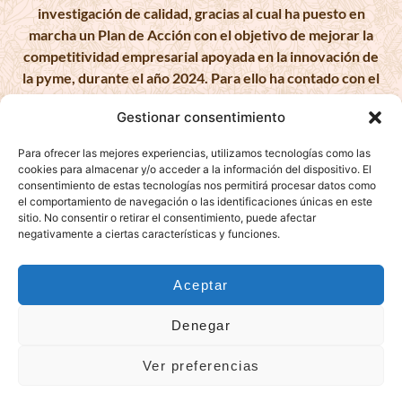
investigación de calidad, gracias al cual ha puesto en
marcha un Plan de Acción con el objetivo de mejorar la
competitividad empresarial apoyada en la innovación de
la pyme, durante el año 2024. Para ello ha contado con el
apoyo del Programa Pyme Innova de la Cámara de
Gestionar consentimiento
Comercio de Málaga. #EuropaSeSiente
Para ofrecer las mejores experiencias, utilizamos tecnologías como las
cookies para almacenar y/o acceder a la información del dispositivo. El
consentimiento de estas tecnologías nos permitirá procesar datos como
el comportamiento de navegación o las identificaciones únicas en este
KAMBARA MALAGA, S.L. ha sido beneficiaria de Fondos
sitio. No consentir o retirar el consentimiento, puede afectar
Europeos, cuyo objetivo es la mejora de la competitividad
negativamente a ciertas características y funciones.
de las PYMES, y gracias al cual ha puesto en marcha un
Plan de Acción con el objetivo de impulsar el uso seguro y
Aceptar
fiable del ciberespacio y la competitividad de las pymes
durante el año 2025. Para ello ha contado con el apoyo del
Denegar
Programa Pyme Cibersegura de la Cámara de Comercio
de Málaga. #EuropaSeSiente
Ver preferencias